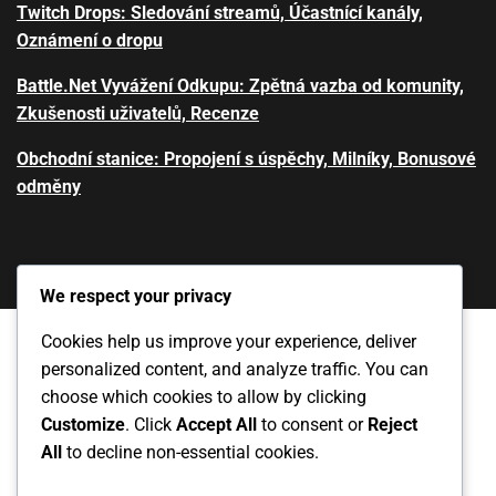
Twitch Drops: Sledování streamů, Účastnící kanály,
Oznámení o dropu
Battle.Net Vyvážení Odkupu: Zpětná vazba od komunity,
Zkušenosti uživatelů, Recenze
Obchodní stanice: Propojení s úspěchy, Milníky, Bonusové
odměny
We respect your privacy
Cookies help us improve your experience, deliver
personalized content, and analyze traffic. You can
Zásady ochrany dat
Kontaktujte nás
choose which cookies to allow by clicking
Customize
. Click
Accept All
to consent or
Reject
Obchodní podmínky
Kdo jsme
All
to decline non-essential cookies.
Zásady používání souborů cookie