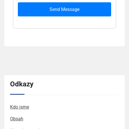
Send Message
Odkazy
Kdo jsme
Obsah