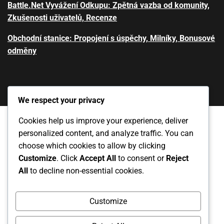
Battle.Net Vyvážení Odkupu: Zpětná vazba od komunity,
Zkušenosti uživatelů, Recenze
Obchodní stanice: Propojení s úspěchy, Milníky, Bonusové
odměny
We respect your privacy
Cookies help us improve your experience, deliver
personalized content, and analyze traffic. You can
Zásady ochrany dat
Kontaktujte nás
choose which cookies to allow by clicking
Customize
. Click
Accept All
to consent or
Reject
Obchodní podmínky
Kdo jsme
All
to decline non-essential cookies.
Zásady používání souborů cookie
Customize