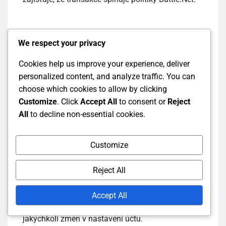
Problémy s propojením účtů
We respect your privacy
Cookies help us improve your experience, deliver
Propojení účtů z různých platforem, jako jsou
personalized content, and analyze traffic. You can
konzole a PC, může vést k komplikacím se
choose which cookies to allow by clicking
správou zůstatku. Uživatelé mohou zjistit, že jejich
Customize
. Click
Accept All
to consent or
Reject
zůstatky se nepřenášejí mezi propojenými účty,
All
to decline non-essential cookies.
což může být frustrující, pokud očekávají
bezproblémový přístup k prostředkům napříč
platformami.
Customize
Navíc, pokud účty odpojíte, jakýkoli zbývající
Reject All
zůstatek na odpojeném účtu může být
nedostupný. Je důležité pochopit důsledky
Accept All
propojení a odpojení účtů před provedením
jakýchkoli změn v nastavení účtu.