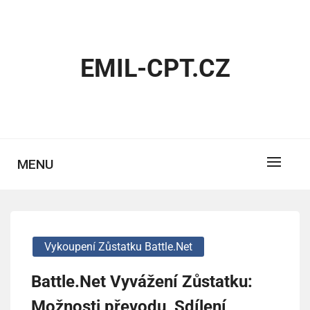
Skip
to
content
EMIL-CPT.CZ
MENU
Vykoupení Zůstatku Battle.net
Battle.Net Vyvážení Zůstatku:
Možnosti převodu, Sdílení