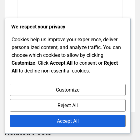
We respect your privacy
Cookies help us improve your experience, deliver
personalized content, and analyze traffic. You can
choose which cookies to allow by clicking
Save my name, email, and website in this
Customize
. Click
Accept All
to consent or
Reject
browser for the next time I comment.
All
to decline non-essential cookies.
Post Comment
Customize
Reject All
Accept All
Related Posts