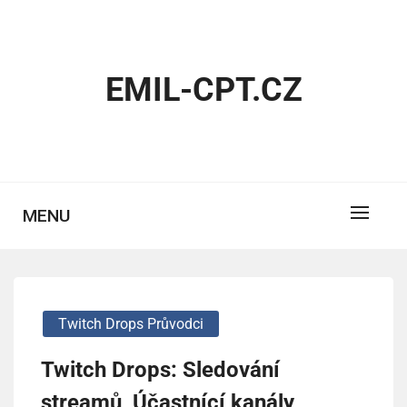
Skip
to
content
EMIL-CPT.CZ
MENU
Twitch Drops Průvodci
Twitch Drops: Sledování
streamů, Účastnící kanály,