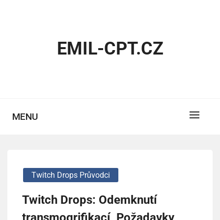
Skip
to
content
EMIL-CPT.CZ
MENU
Twitch Drops Průvodci
Twitch Drops: Odemknutí
transmogrifikací, Požadavky,