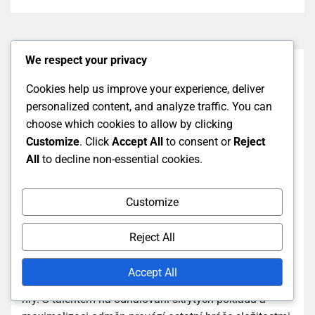
We respect your privacy
Cookies help us improve your experience, deliver
personalized content, and analyze traffic. You can
choose which cookies to allow by clicking
Customize
. Click
Accept All
to consent or
Reject
All
to decline non-essential cookies.
Customize
MARISSACALDWELL-X8RM
Reject All
Vášnivá hráčka a nadšenec do World of Warcraft,
Marissa tráví své dny prozkoumáváním Azerothu a
Accept All
sdílením svých postřehů o nejnovějších aktualizacích
hry. S talentem na odhalování skrytých pokladů a