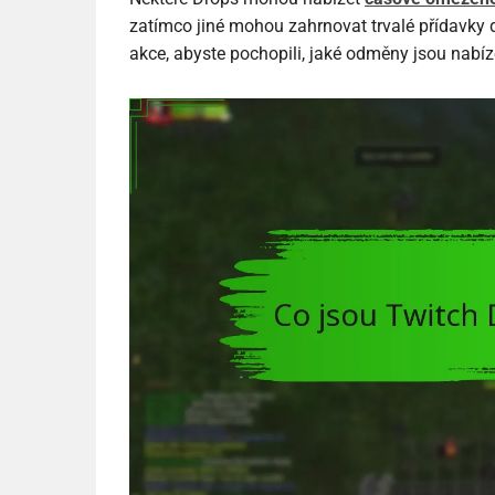
zatímco jiné mohou zahrnovat trvalé přídavky d
akce, abyste pochopili, jaké odměny jsou nabíz