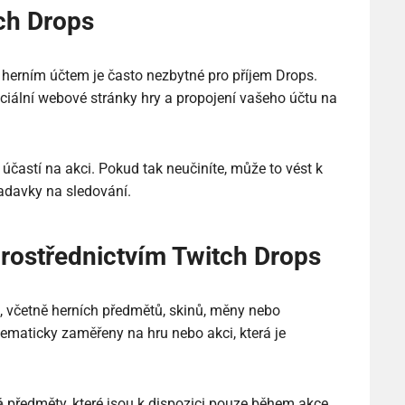
ch Drops
 herním účtem je často nezbytné pro příjem Drops.
iciální webové stránky hry a propojení vašeho účtu na
 účastí na akci. Pokud tak neučiníte, může to vést k
žadavky na sledování.
ostřednictvím Twitch Drops
, včetně herních předmětů, skinů, měny nebo
ematicky zaměřeny na hru nebo akci, která je
é
předměty, které jsou k dispozici pouze během akce,