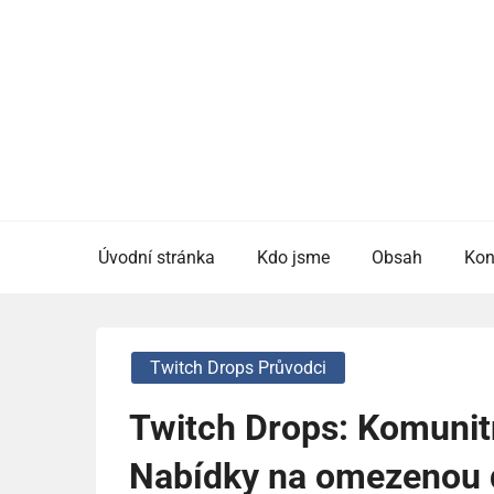
Skip
to
content
Úvodní stránka
Kdo jsme
Obsah
Kon
Twitch Drops Průvodci
Twitch Drops: Komunitn
Nabídky na omezenou