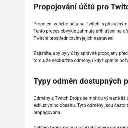
Propojování účtů pro Twit
Propojení vašeho účtu na Twitchi s příslušným
Tento proces obvykle zahrnuje přihlášení na of
Twitchi prostřednictvím jejich nastavení.
Zajistěte, aby byly účty správně propojeny před
tomu, že neobdržíte odměny, i když splníte po
Typy odměn dostupných pr
Odměny z Twitch Drops se mohou výrazně lišit
exkluzivního obsahu. Tyto odměny jsou často t
propagována.
Některé Drops mohou nabízet
časově omezen