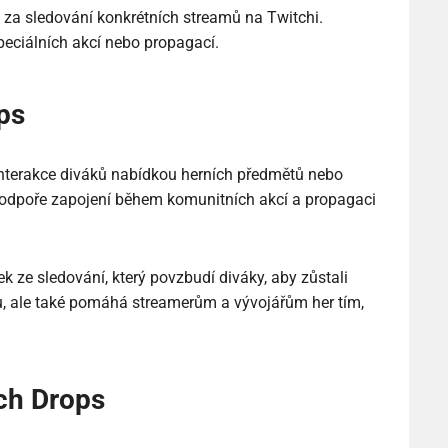
a sledování konkrétních streamů na Twitchi.
peciálních akcí nebo propagací.
ps
interakce diváků nabídkou herních předmětů nebo
podpoře zapojení během komunitních akcí a propagaci
tek ze sledování, který povzbudí diváky, aby zůstali
u, ale také pomáhá streamerům a vývojářům her tím,
ch Drops