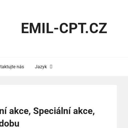
EMIL-CPT.CZ
taktujte nás
Jazyk
í akce, Speciální akce,
 dobu