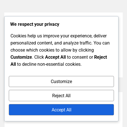
Previous Post
We respect your privacy
Obchodní stanice: Regionální rozdíly, Dostupnost
Cookies help us improve your experience, deliver
položek, Variace měn
personalized content, and analyze traffic. You can
choose which cookies to allow by clicking
Next Post
Customize
. Click
Accept All
to consent or
Reject
Twitch Drops: Regionální dostupnost, Omezení,
All
to decline non-essential cookies.
Lokalizované akce
Customize
Reject All
Accept All