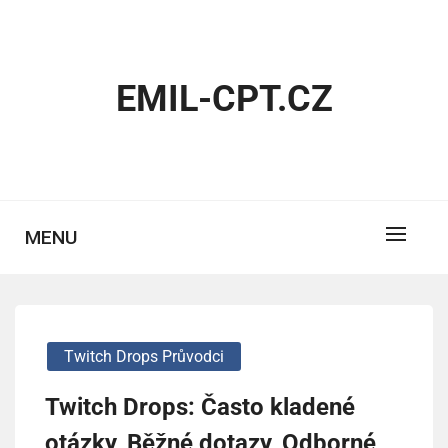
Skip
to
content
EMIL-CPT.CZ
MENU
Twitch Drops Průvodci
Twitch Drops: Často kladené
otázky, Běžné dotazy, Odborné