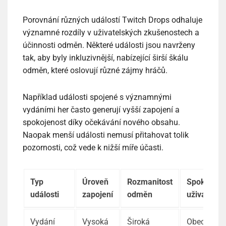
Porovnání různých událostí Twitch Drops odhaluje
významné rozdíly v uživatelských zkušenostech a
účinnosti odměn. Některé události jsou navrženy
tak, aby byly inkluzivnější, nabízející širší škálu
odměn, které oslovují různé zájmy hráčů.
Například události spojené s významnými
vydáními her často generují vyšší zapojení a
spokojenost díky očekávání nového obsahu.
Naopak menší události nemusí přitahovat tolik
pozornosti, což vede k nižší míře účasti.
Typ
Úroveň
Rozmanitost
Spokojeno
události
zapojení
odměn
uživatelů
Vydání
Vysoká
Široká
Obecně