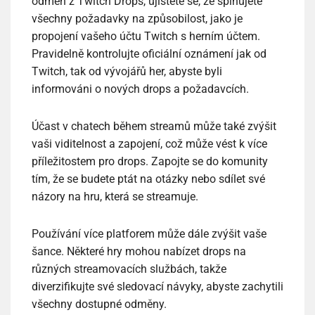
odměn z Twitch Drops, ujistěte se, že splňujete
všechny požadavky na způsobilost, jako je
propojení vašeho účtu Twitch s herním účtem.
Pravidelně kontrolujte oficiální oznámení jak od
Twitch, tak od vývojářů her, abyste byli
informováni o nových drops a požadavcích.
Účast v chatech během streamů může také zvýšit
vaši viditelnost a zapojení, což může vést k více
příležitostem pro drops. Zapojte se do komunity
tím, že se budete ptát na otázky nebo sdílet své
názory na hru, která se streamuje.
Používání více platforem může dále zvýšit vaše
šance. Některé hry mohou nabízet drops na
různých streamovacích službách, takže
diverzifikujte své sledovací návyky, abyste zachytili
všechny dostupné odměny.