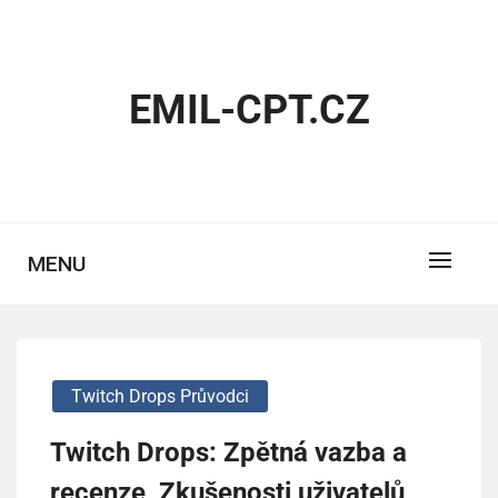
Skip
to
content
EMIL-CPT.CZ
MENU
Twitch Drops Průvodci
Twitch Drops: Zpětná vazba a
recenze, Zkušenosti uživatelů,