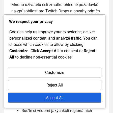
Mnoho uživatelů čelí zmatku ohledně požadavků
na způsobilost pro Twitch Drops a povahy odměn.
Ne všechny hry nebo streamy nabízejí Drops a
We respect your privacy
musí být splněny specifické podmínky, aby se
kvalifikovalo.
Cookies help us improve your experience, deliver
personalized content, and analyze traffic. You can
Aby se předešlo nedorozuměním, pečlivě si
choose which cookies to allow by clicking
přečtěte kritéria způsobilosti uvedená Twitch pro
Customize
. Click
Accept All
to consent or
Reject
každou událost Drops. Tyto informace jsou
All
to decline non-essential cookies.
obvykle dostupné na stránce hry nebo v oficiálních
oznámeních Twitch.
Customize
Zkontrolujte, zda je váš účet Twitch propojen
Reject All
s herním účtem.
Ověřte minimální dobu sledování potřebnou
Accept All
k získání odměn.
Buďte si vědomi jakýchkoli regionálních