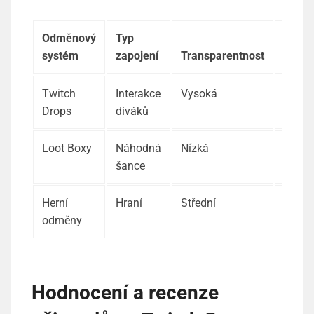
Odměnový
Typ
Spoko
systém
zapojení
Transparentnost
uživa
Twitch
Interakce
Vysoká
Obec
Drops
diváků
poziti
Loot Boxy
Náhodná
Nízká
Smíš
šance
Herní
Hraní
Střední
Různ
odměny
Hodnocení a recenze