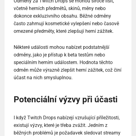
Odměny za Twitch Drops se mohou široce lišit,
včetně herních předmětů, skinů, měny nebo
dokonce exkluzivního obsahu. Běžné odměny
často zahrnují kosmetické vylepšení nebo časově
omezené předměty, které zlepšují herní zážitek.
Některé události mohou nabízet podstatnější
odměny, jako je přístup k beta testům nebo
speciálním herním událostem. Hodnota těchto
odměn může výrazně zlepšit herní zážitek, což činí
účast na nich smysluplnou.
Potenciální výzvy při účasti
I když Twitch Drops nabízejí vzrušující příležitosti,
existují výzvy, které je třeba zvážit. Jedním z
běžných problémů je požadavek sledovat streamy