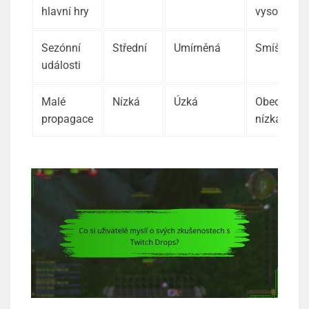
hlavní hry
vysoká
Sezónní
Střední
Umírněná
Smíšená
události
Malé
Nízká
Úzká
Obecně
propagace
nízká