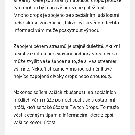
streamy, které jsou známy nabídkou drops, protože
tyto mohou být časově omezené příležitosti.
Mnoho drops je spojeno se speciálními událostmi
nebo aktualizacemi her, takže být si vědom těchto
informací vám může poskytnout výhodu.
Zapojení během streamů je stejně důležité. Aktivní
účast v chatu a projevování podpory streamerovi
může zvýšit vaše šance na to, že si vás streamer
všimne. Někteří streamery mohou odměnit své
nejvíce zapojené diváky drops nebo shoutouty.
Nakonec sdílení vašich zkušeností na sociálních
médiích vám může pomoci spojit se s ostatními
hráči, kteří se také účastní Twitch Drops. To může
vést k cenným tipům a informacím, které zlepší
vaši celkovou účast.