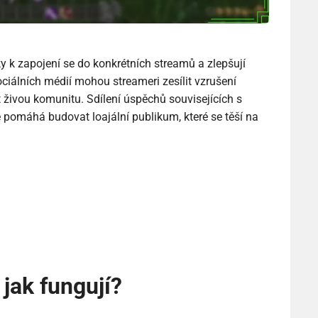
y k zapojení se do konkrétních streamů a zlepšují
ociálních médií mohou streameri zesílit vzrušení
 živou komunitu. Sdílení úspěchů souvisejících s
é pomáhá budovat loajální publikum, které se těší na
jak fungují?