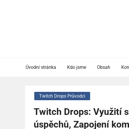
Skip
to
content
Úvodní stránka
Kdo jsme
Obsah
Kon
Twitch Drops Průvodci
Twitch Drops: Využití s
úspěchů, Zapojení kom