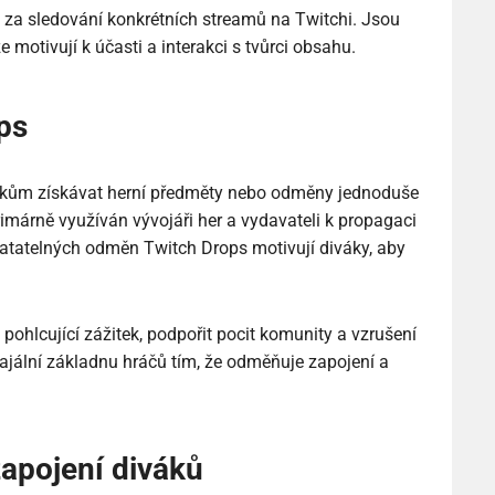
a sledování konkrétních streamů na Twitchi. Jsou
e motivují k účasti a interakci s tvůrci obsahu.
ps
ákům získávat herní předměty nebo odměny jednoduše
imárně využíván vývojáři her a vydavateli k propagaci
atatelných odměn Twitch Drops motivují diváky, aby
 pohlcující zážitek, podpořit pocit komunity a vzrušení
jální základnu hráčů tím, že odměňuje zapojení a
zapojení diváků