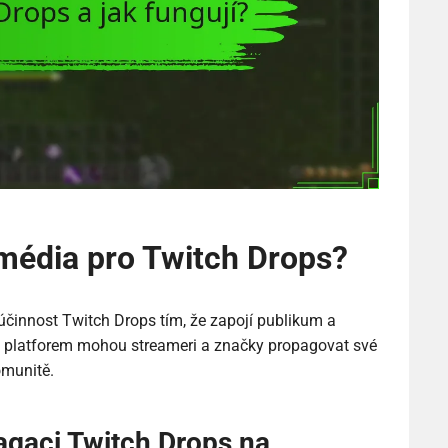
í média pro Twitch Drops?
činnost Twitch Drops tím, že zapojí publikum a
ch platforem mohou streameri a značky propagovat své
omunitě.
agaci Twitch Drops na