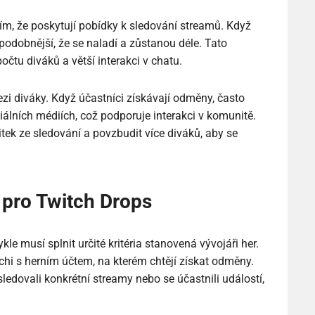
ím, že poskytují pobídky k sledování streamů. Když
podobnější, že se naladí a zůstanou déle. Tato
tu diváků a větší interakci v chatu.
ezi diváky. Když účastníci získávají odměny, často
iálních médiích, což podporuje interakci v komunitě.
tek ze sledování a povzbudit více diváků, aby se
 pro Twitch Drops
kle musí splnit určité kritéria stanovená vývojáři her.
tchi s herním účtem, na kterém chtějí získat odměny.
ledovali konkrétní streamy nebo se účastnili událostí,