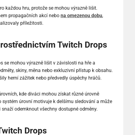
ro každou hru, protože se mohou výrazně lišit.
ěhem propagačních akcí nebo
na omezenou dobu
,
izovaly příležitosti.
ostřednictvím Twitch Drops
se mohou výrazně lišit v závislosti na hře a
edměty, skiny, měna nebo exkluzivní přístup k obsahu.
ily herní zážitek nebo předvedly úspěchy hráčů.
rovních, kde diváci mohou získat různé úrovně
to systém úrovní motivuje k delšímu sledování a může
áči snaží odemknout všechny dostupné odměny.
Twitch Drops