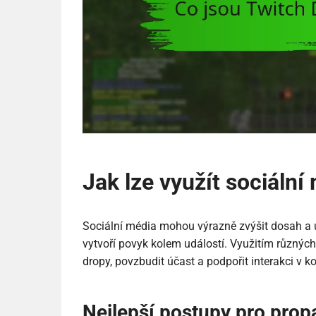
Jak lze využít sociáln
Sociální média mohou výrazně zvýšit dosah a ú
vytvoří povyk kolem událostí. Využitím různý
dropy, povzbudit účast a podpořit interakci v k
Nejlepší postupy pro prop