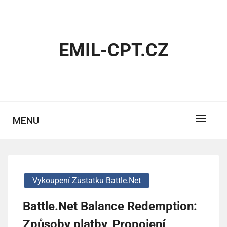
Skip
to
content
EMIL-CPT.CZ
MENU
Vykoupení Zůstatku Battle.net
Battle.Net Balance Redemption:
Způsoby platby, Propojení