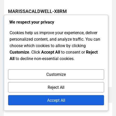
MARISSACALDWELL-X8RM
Vášnivá hráčka a nadšenec do World of Warcraft,
We respect your privacy
Marissa tráví své dny prozkoumáváním Azerothu a
Cookies help us improve your experience, deliver
sdílením svých postřehů o nejnovějších aktualizacích
personalized content, and analyze traffic. You can
hry. S talentem na odhalování skrytých pokladů a
choose which cookies to allow by clicking
maximalizaci odměn provází ostatní hráče složitostmi
Customize
. Click
Accept All
to consent or
Reject
Battle.net Balance a Twitch Drops. Když zrovna
All
to decline non-essential cookies.
neútočí se svou gildou, Marissa ráda vytváří podrobné
průvodce, aby pomohla ostatním orientovat se v
neustále se vyvíjejícím světě WoW.
Customize
Reject All
Accept All