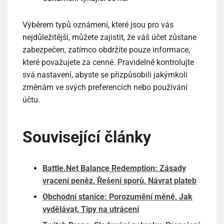
Výběrem typů oznámení, které jsou pro vás
nejdůležitější, můžete zajistit, že váš účet zůstane
zabezpečen, zatímco obdržíte pouze informace,
které považujete za cenné. Pravidelně kontrolujte
svá nastavení, abyste se přizpůsobili jakýmkoli
změnám ve svých preferencích nebo používání
účtu.
Související články
Battle.Net Balance Redemption: Zásady
vracení peněz, Řešení sporů, Návrat plateb
Obchodní stanice: Porozumění měně, Jak
vydělávat, Tipy na utrácení