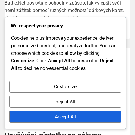
Battle.Net poskytuje pohodlný způsob, jak vylepšit svůj
herní zážitek pomocí různých možností dárkových karet,
které jsou k dispozici pro uplatnění...
We respect your privacy
Read More
Cookies help us improve your experience, deliver
personalized content, and analyze traffic. You can
choose which cookies to allow by clicking
Customize
. Click
Accept All
to consent or
Reject
All
to decline non-essential cookies.
Customize
Reject All
Vykoupení Zůstatku Battle.net
Accept All
Battle.Net Vyvážení Zůstatku: