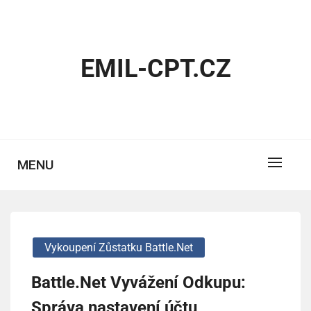
Skip
to
content
EMIL-CPT.CZ
MENU
Vykoupení Zůstatku Battle.net
Battle.Net Vyvážení Odkupu:
Správa nastavení účtu,