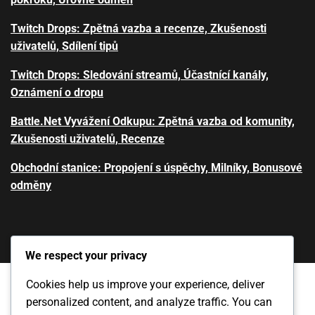
Twitch Drops: Zpětná vazba a recenze, Zkušenosti
uživatelů, Sdílení tipů
Twitch Drops: Sledování streamů, Účastnící kanály,
Oznámení o dropu
Battle.Net Vyvážení Odkupu: Zpětná vazba od komunity,
Zkušenosti uživatelů, Recenze
Obchodní stanice: Propojení s úspěchy, Milníky, Bonusové
odměny
We respect your privacy
Cookies help us improve your experience, deliver
personalized content, and analyze traffic. You can
Zásady ochrany dat
Kontaktujte nás